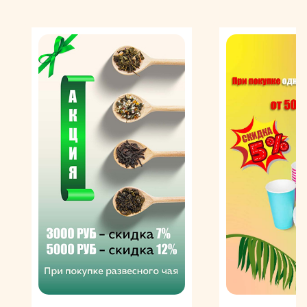
мира. Ароматизированный кофе со вкусом шоколада
поможет Вам разнообразить свой ежедневный
рацион и получить незабываемое впечатление от
кофейного ритуала.
Качественный шоколадный кофе производится из
натуральных кофейных зерен и подвергается
ароматизации на стадии обжарки. В процессе
дегустации такого напитка у гурмана может сложиться
впечатление, что сами зерна от природы наделены
уникальным шоколадным букетом, однако такая игра
вкусоаромата — это результат кропотливой работы
профессиональных мастеров кофейного искусства.
Так, при обжарке в кофейную массу добавляют строго
выверенное количество натуральных ароматических
масел, в результате чего плоды насыщаются
дополнительными вкусоароматическими тонами, в то
же время сохраняя свои исходные характеристики.
Процесс приготовления ароматизированного кофе со
вкусом шоколада не отличается от приготовления