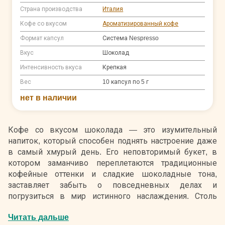
Страна производства
Италия
Кофе со вкусом
Ароматизированный кофе
Формат капсул
Система Nespresso
Вкус
Шоколад
Интенсивность вкуса
Крепкая
Вес
10 капсул по 5 г
нет в наличии
Кофе со вкусом шоколада — это изумительный
напиток, который способен поднять настроение даже
в самый хмурый день. Его неповторимый букет, в
котором заманчиво переплетаются традиционные
кофейные оттенки и сладкие шоколадные тона,
заставляет забыть о повседневных делах и
погрузиться в мир истинного наслаждения. Столь
яркое вкусовое сочетание, как кофе и шоколад, по
Читать дальше
достоинству оценят все кофеманы и сладкоежки