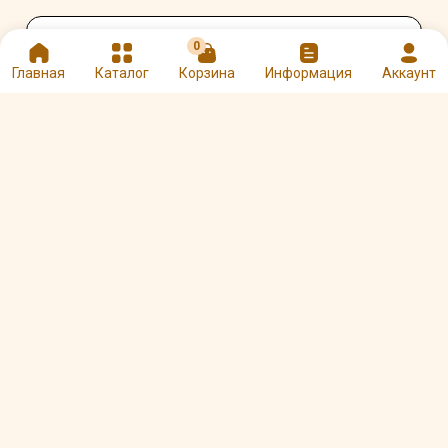
0
Оцените и напишите отзыв
Главная
Каталог
Корзина
Информация
Аккаунт
★
★
★
★
★
Другие товары Ronnefeldt