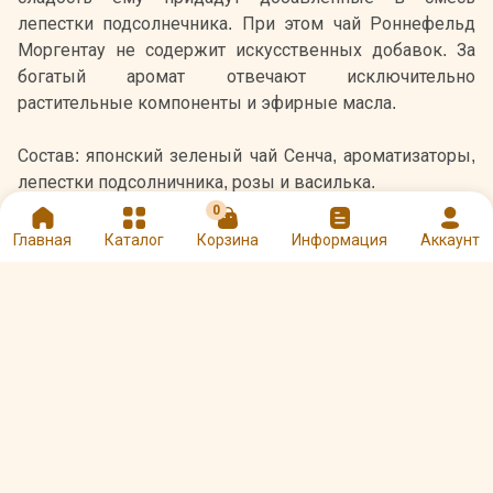
лепестки подсолнечника. При этом чай Роннефельд
Моргентау не содержит искусственных добавок. За
богатый аромат отвечают исключительно
растительные компоненты и эфирные масла.
Состав: японский зеленый чай Сенча, ароматизаторы,
лепестки подсолничника, розы и василька.
0
Главная
Каталог
Корзина
Информация
Аккаунт
Оцените и напишите отзыв
★
★
★
★
★
Другие товары Ronnefeldt