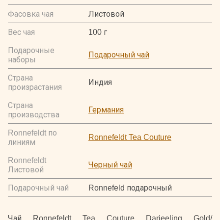
Фасовка чая
Листовой
Вес чая
100 г
Подарочные
Подарочный чай
наборы
Страна
Индия
произрастания
Страна
Германия
производства
Ronnefeldt по
Ronnefeldt Tea Couture
линиям
Ronnefeldt
Черный чай
Листовой
Подарочный чай
Ronnefeld подарочный
Чай Ronnefeldt Tea Couture Darjeeling Gold/