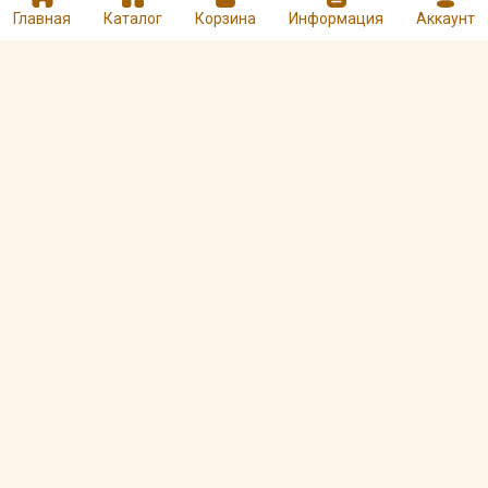
вкусный, ароматный. Понравится любителям
Главная
Каталог
Корзина
Информация
Аккаунт
традиционных сортов, ведь здесь напиток
добавок - просто хороший черный чай.
★
★
★
★
★
Оценка:
Оцените и напишите отзыв
★
★
★
★
★
Другие товары Ronnefeldt