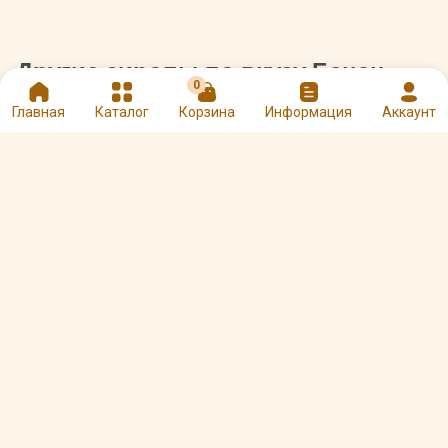
Другие сиропы по вкусу Банан
0
Главная
Каталог
Корзина
Информация
Аккаунт
Сироп 1883 Maison
Сироп Primavera
Routin Банан 1 л
Банан желтый 1 л
Арт. 00002700
Арт. 00008246
1100 ₽
375 ₽