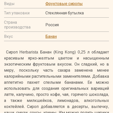
Виды
Фруктовые сиропы
Тип упаковки
Стеклянная бутылка
Страна
Россия
производства
Вкус
Банан
Сироп Herbarista Банан (King Kong) 0,25 л обладает
красивым ярко-желтым цветом и насыщенным
экзотическим фруктовым вкусом. Он сладкий, но в
меру, поскольку часть сахара заменена менее
калорийными растительными заменителями. Добавка
аппетитно пахнет спелыми бананами. Ее можно
использовать для создания оригинальных вариаций
латте, капучино, просто кофе, чая, горячего шоколада,
а также милкшейков, лимонадов, алкогольных
коктейлей. Сироп добавляется в десерты, выпечку,
каши, смузи, соусы, кремы. Им можно полить шарики