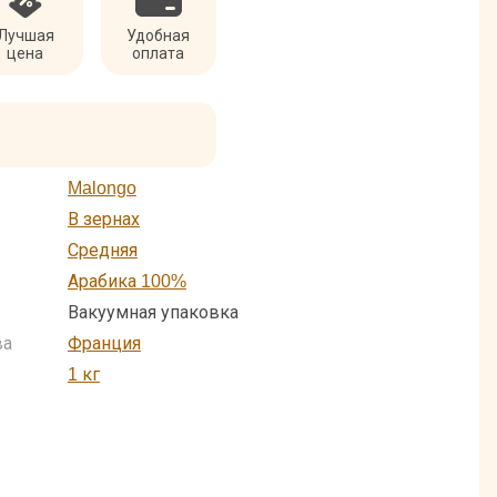
Лучшая
Удобная
цена
оплата
Malongo
В зернах
Средняя
Арабика 100%
Вакуумная упаковка
ва
Франция
1 кг