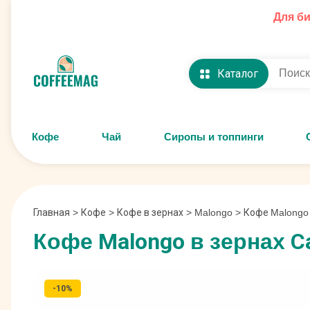
Для б
Каталог
Кофе
Чай
Сиропы и топпинги
Главная
>
Кофе
>
Кофе в зернах
>
Malongo
>
Кофе Malongo в
Кофе Malongo в зернах Caf
-10%