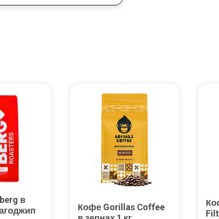
berg в
Ко
Кофе Gorillas Coffee
рагоджип
Fil
в зернах 1 кг