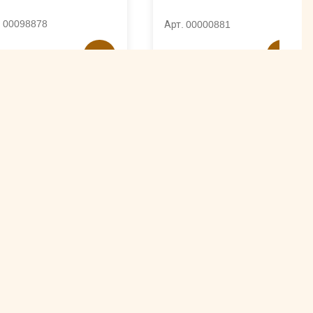
. 00098878
Арт. 00000881
4029 ₽
025 ₽