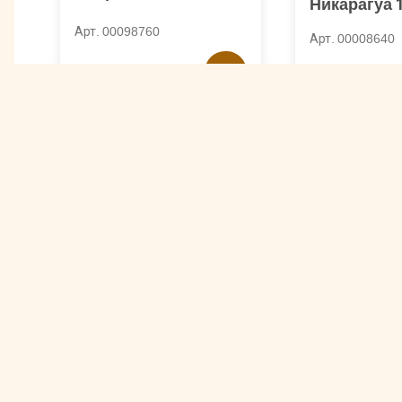
Никарагуа 1
Арт. 00098760
Арт. 00008640
3870 ₽
3920 ₽
Другие товары Malongo