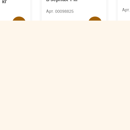
 кг
Арт
Арт. 00098825
3926 ₽
4