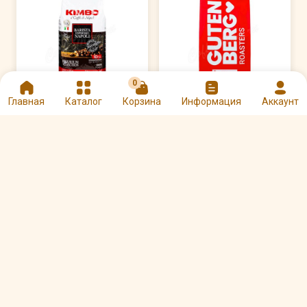
0
Главная
Каталог
Корзина
Информация
Аккаунт
Кофе Kimbo в зернах
Кофе Gutenberg в
Espresso Napoli 1 кг
зернах Кения АА 1 кг
Арт. 00001396
Арт. 00098197
3575 ₽
3606 ₽
Другие товары Mokaflor