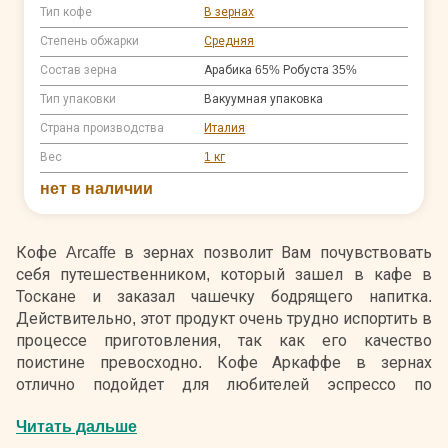
Тип кофе
В зернах
Степень обжарки
Средняя
Состав зерна
Арабика 65% Робуста 35%
Тип упаковки
Вакуумная упаковка
Страна производства
Италия
Вес
1 кг
нет в наличии
Кофе Arcaffe в зернах позволит Вам почувствовать
себя путешественником, который зашел в кафе в
Тоскане и заказал чашечку бодрящего напитка.
Действительно, этот продукт очень трудно испортить в
процессе приготовления, так как его качество
поистине превосходно. Кофе Аркаффе в зернах
отлично подойдет для любителей эспрессо по
классическому рецепту. Напиток, приготовленный из
Читать дальше
такого продукта, имеет насыщенный вкус с нотками