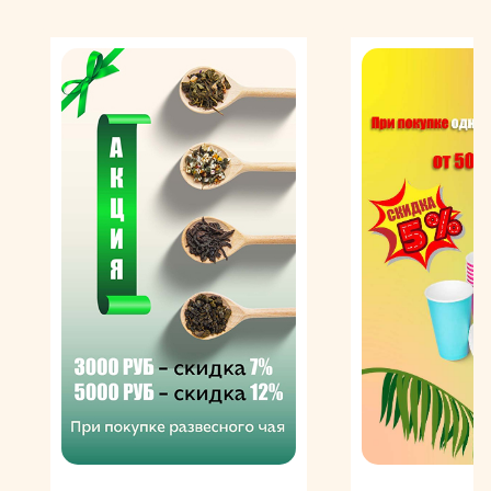
шоколада, нежный аромат и легкую кремовую пенку.
Итальянский кофе Arcaffe в зернах не оставит
равнодушным ни одного дегустатора. Секрет этого
напитка кроется в следовании традициям обжарки
зерен. Специалисты компании следуют им с 1896
года, когда впервые появился кофе Arcaffe в зернах.
Однако секрет успеха данной марки кроется не только
в мастерстве обжарщиков. Для создания кофе Arcaffe
в зернах используется только самое качественное
сырье. Арабику и робусту закупают в Бразилии и
других странах Центральной Америки, а также в
Индии. Качество этих зерен подтверждает сертификат
CSC (Certified Speciality Coffee Associacion of Italy),
который свидетельствует о соответствии сырья всем
требованиям.
Вот почему на итальянский кофе Arcaffe цена
несколько выше, чем на другие марки среднего
сегмента.