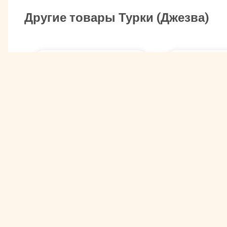
Другие товары Турки (Джезва)
Турка "Вос
Турка Идеальная
красавица"
жена 550 мл ИД-550с
(BK-400)
Арт. 00007622
Арт. 00005806