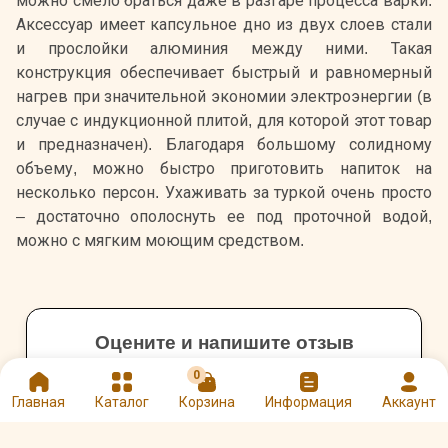
можно смело браться даже в разгаре процесса варки.
Аксессуар имеет капсульное дно из двух слоев стали
и прослойки алюминия между ними. Такая
конструкция обеспечивает быстрый и равномерный
нагрев при значительной экономии электроэнергии (в
случае с индукционной плитой, для которой этот товар
и предназначен). Благодаря большому солидному
объему, можно быстро приготовить напиток на
несколько персон. Ухаживать за туркой очень просто
– достаточно ополоснуть ее под проточной водой,
можно с мягким моющим средством.
Оцените и напишите отзыв
★
★
★
★
★
0
Главная
Каталог
Корзина
Информация
Аккаунт