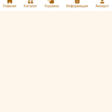
Главная
Каталог
Корзина
Информация
Аккаунт
★
★
★
★
★
Другие товары Турки (Джезва)
Турка "Восточная
Турка Идеальная жена