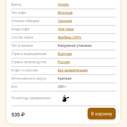
Бренд
Amado
Тип кофе
Молотый
Степень обжарки
Средняя
Виды кофе
Для турки
Состав зерна
Арабика 100%
Тип упаковки
Вакуумная упаковка
Страна выращивания
Вьетнам
Страна производства
Россия
Кофе со вкусом
Без ароматизации
Интенсивность вкуса
Крепкая
Вес
200 г
По методу заваривания
В корзину
535 ₽