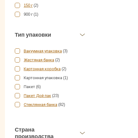
150 г
(2)
900 г (1)
400 г (1)
240 г (1)
Тип упаковки
190 г
(2)
180 г (2)
Вакуумная упаковка
(3)
95 г
(24)
Жестяная банка
(2)
90 г (4)
Картонная коробка
(2)
85 г (3)
Картонная упаковка (1)
80 г (1)
Пакет (6)
75 г
(7)
Пакет Дой пак
(23)
50 г (4)
Стеклянная банка
(82)
45 г (1)
Страна
производства