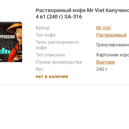
Растворимый кофе Mr Viet Капучино
4 в1 (240 г) SA-316
Бренд
Mr Viet
Тип кофе
Растворимый
Типы растворимого
Гранулирован
кофе
Тип упаковки
Картонная кор
Страна производства
Вьетнам
Вес
240 г
нет в наличии