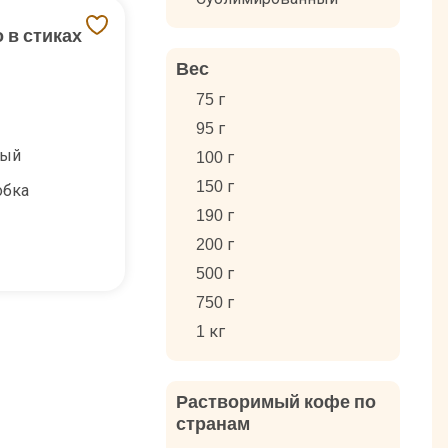
 в стиках
Вес
75 г
95 г
ный
100 г
150 г
обка
190 г
200 г
500 г
750 г
1 кг
Растворимый кофе по
странам