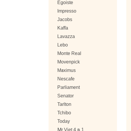
Egoiste
Impresso
Jacobs
Kaffa
Lavazza
Lebo
Monte Real
Movenpick
Mаximus
Nescafe
Parliament
Senator
Tarlton
Tchibo
Today
Мr Viet 4 в 1