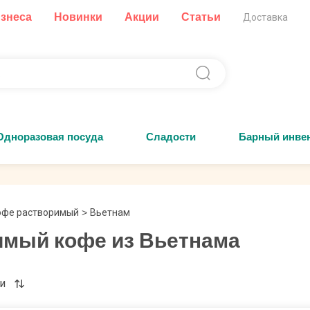
изнеса
Новинки
Акции
Статьи
Доставка
Одноразовая посуда
Сладости
Барный инве
офе растворимый
>
Вьетнам
имый кофе из Вьетнама
и