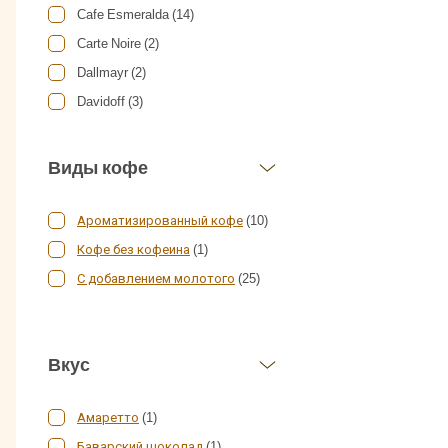
Cafe Esmeralda (14)
Carte Noire (2)
Dallmayr (2)
Davidoff (3)
Egoiste (14)
Impresso (3)
Виды кофе
Jacobs (11)
Kaffa (2)
Ароматизированный кофе
(10)
Lavazza (4)
Кофе без кофеина
(1)
Lebo (3)
С добавлением молотого
(25)
Monte Real (1)
Movenpick (3)
Вкус
Mr Viet (1)
Mаximus (1)
Амаретто
(1)
Nescafe (7)
Баварский шоколад
(1)