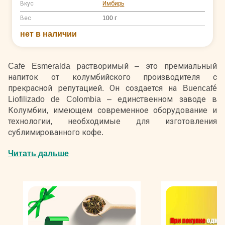
Вкус
Имбирь
Вес
100 г
нет в наличии
Cafe Esmeralda растворимый – это премиальный
напиток от колумбийского производителя с
прекрасной репутацией. Он создается на Buencafé
Liofilizado de Colombia – единственном заводе в
Колумбии, имеющем современное оборудование и
технологии, необходимые для изготовления
сублимированного кофе.
Колумбийский кофе известен своим мягким
Читать дальше
характером, сбалансированным букетом и тонким
ароматом. Кофейные деревья культивируются на
плантациях, расположенных высоко в горах - 1200–
1600 метров над уровнем моря. Фермеры аккуратно
собирают ягоды вручную, выбирая только самые
спелые, затем чистят их и отправляют на завод. С