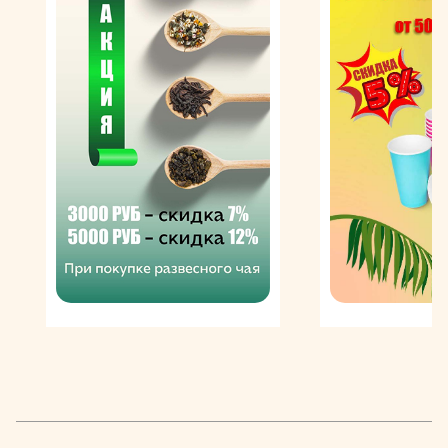
помощью традиционных рецептов и современного
оборудования зеленые зерна качественной арабики
превращаются в восхитительный обжаренный кофе,
который затем измельчается и разводится в горячей
воде до получения экстракта. При производстве кофе
Эсмеральда растворимый применяется технология
лиофилизации, которая также имеет второе название
– freeze drying, что в переводе с английского означает
«сушка замораживанием». Напиток подвергается
резкой заморозке в вакууме, в результате чего вода
покидает кофе, оставляя только сухие гранулы.
Cafe Esmeralda растворимый бывает двух видов:
классический и ароматизированный кофе. В
классической линейке представлен стандартный
сублимированный напиток в самых разных вариантах
фасовки и упаковки, а также кофе без кофеина.
Ароматизированная линейка представляет особый
интерес для искушенных гурманов и любителей
быстрого кофе. В ней представлены такие необычные