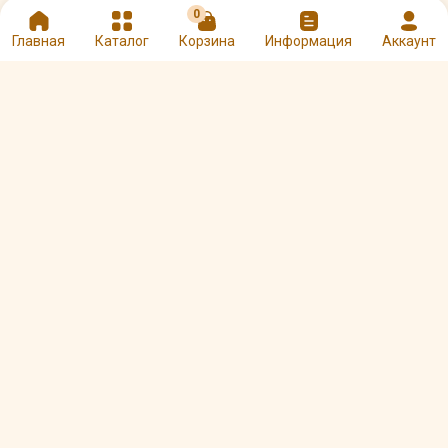
0
Главная
Каталог
Корзина
Информация
Аккаунт
Сироп Botanika
Сироп Spoom
Миндаль 1 л
Миндаль 250 мл
Арт. 00001659
Арт. 00005398
525 ₽
205 ₽
Другие товары Barline