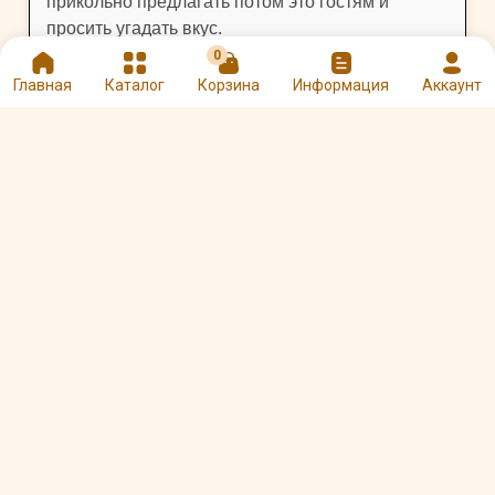
прикольно предлагать потом это гостям и
просить угадать вкус.
★
★
★
★
☆
0
Оценка:
Главная
Каталог
Корзина
Информация
Аккаунт
Оцените и напишите отзыв
★
★
★
★
★
Другие сиропы по вкусу
Халапеньо