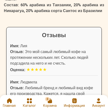
Состав: 60% арабика из Танзании, 20% арабика из
Никарагуа, 20% арабика сорта Сантос из Бразилии
Отзывы
Имя:
Лия
Отзыв:
Это мой самый любимый кофе на
протяжении нескольких лет. Сколько людей
подсадила на него и не счесть.
★
★
★
★
★
Оценка:
Имя:
Людмила
Отзыв:
Любимый бренд и любимый вид кофе
его производства. Кажется, я нашла свой
идеальный напиток, настолько он мне
0
понравился. Во вкусе есть и кислинка ягод, и
Главная
Каталог
Корзина
Информация
Аккаунт