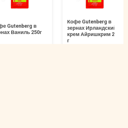
Кофе Gutenberg в
фе Gutenberg в
зернах Ирландский
рнах Ваниль 250г
крем Айришкрим 250
г
. 00001008
Арт. 00001009
40 ₽
740 ₽