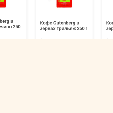
berg в
Кофе Gutenberg в
Ко
учино 250
зернах Грильяж 250 г
зе
Арт. 00001174
Арт
740 ₽
7