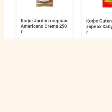
Кофе Jardin в зернах
Кофе Guten
Americano Crema 250
зернах Кап
г
г
Арт. 00-00000668
Арт. 00001011
644 ₽
740 ₽
Другие товары Gutenberg