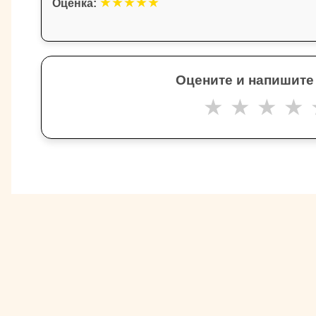
★
★
★
★
★
Оценка:
Оцените и напишите
★
★
★
★
Другие товары Gutenberg