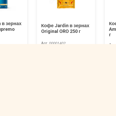
 в зернах
Ко
Кофе Jardin в зернах
upremo
Am
Original ORO 250 г
г
Арт. 00001402
Арт
555 ₽
6