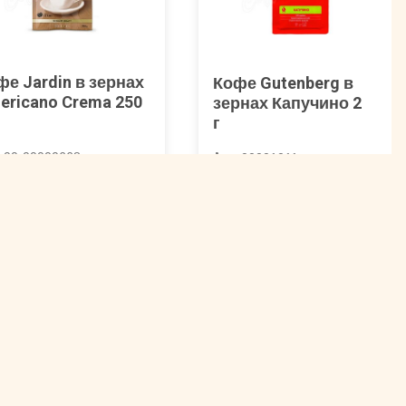
фе Jardin в зернах
Кофе Gutenberg в
ericano Crema 250
зернах Капучино 250
г
. 00-00000668
Арт. 00001011
44 ₽
740 ₽