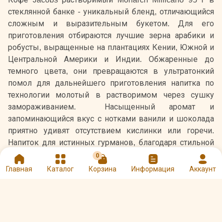
стеклянной банке - уникальный бленд, отличающийся
сложным и выразительным букетом. Для его
приготовления отбираются лучшие зерна арабики и
робусты, выращенные на плантациях Кении, Южной и
Центральной Америки и Индии. Обжаренные до
темного цвета, они превращаются в ультратонкий
помол для дальнейшего приготовления напитка по
технологии молотый в растворимом через сушку
замораживанием. Насыщенный аромат и
запоминающийся вкус с нотками ванили и шоколада
приятно удивят отсутствием кислинки или горечи.
Напиток для истинных гурманов, благодаря стильной
упаковке, станет еще и желанным подарком.
0
Главная
Каталог
Корзина
Информация
Аккаунт
Состав: арабика и робуста из Кении, Южной и
Центральной Америки и Индии