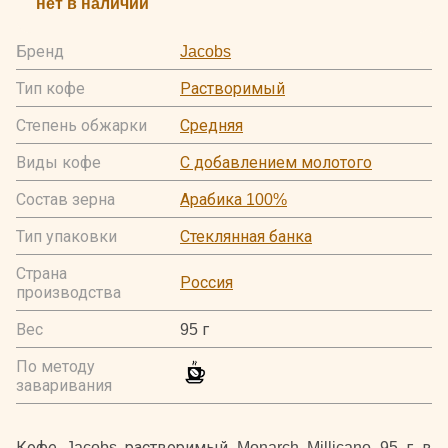
нет в наличии
Бренд
Jacobs
Тип кофе
Растворимый
Степень обжарки
Средняя
Виды кофе
С добавлением молотого
Состав зерна
Арабика 100%
Тип упаковки
Стеклянная банка
Страна
Россия
производства
Вес
95 г
По методу
заваривания
Кофе Jacobs растворимый Monarch Millicano 95 г в