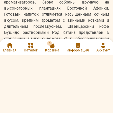
ароматизаторов. Зерна собраны вручную на
высокогорных плантациях Восточной Африки.
Готовый напиток отличается насыщенным сочным
вкусом, крепким ароматом с винными нотками и
длительным послевкусием. Швейцарский кофе
Бушидо растворимый Рэд Катана представлен в
стеклянной банке объемом 50 г, обеспечивающей
0
сохранность вкусовых качеств.
Главная
Каталог
Корзина
Информация
Аккаунт
Оцените и напишите отзыв
★
★
★
★
★