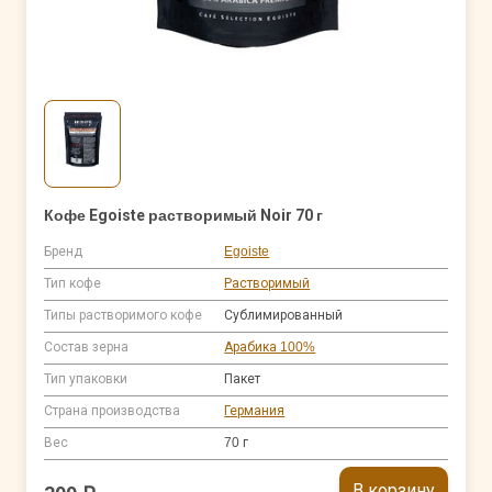
Кофе Egoiste растворимый Noir 70 г
Бренд
Egoiste
Тип кофе
Растворимый
Типы растворимого кофе
Сублимированный
Состав зерна
Арабика 100%
Тип упаковки
Пакет
Страна производства
Германия
Вес
70 г
В корзину