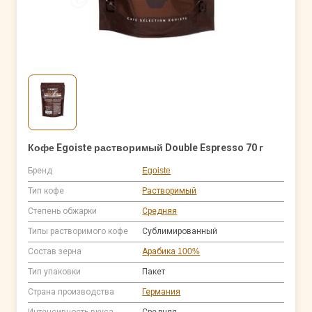
Кофе Egoiste растворимый Double Espresso 70 г
Бренд
Egoiste
Тип кофе
Растворимый
Степень обжарки
Средняя
Типы растворимого кофе
Сублимированный
Состав зерна
Арабика 100%
Тип упаковки
Пакет
Страна производства
Германия
Интенсивность вкуса
Средняя