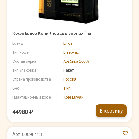
Кофе Блюз Копи Лювак в зернах 1 кг
Бренд
Блюз
Тип кофе
В зернах
Состав зерна
Арабика 100%
Тип упаковки
Пакет
Страна производства
Россия
Вес
1 кг
Плантационный кофе
Kopi Luwak
В корзину
44980 ₽
Арт. 00098418