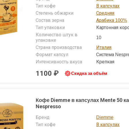
Тип кофе
В капсулах
Степень обжарки
Средняя
Состав зерна
Арабика 100%
Тип упаковки
Картонная кор
Количество штук в
10
упаковке
Страна производства
Италия
Формат капсул
Система Nespr
Интенсивность вкуса
Крепкая
1100 ₽
Скидка за объём
Кофе Diemme в капсулах Mente 50 к
Nespresso
Бренд
Diemme
Тип кофе
В капсулах