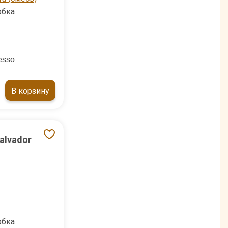
обка
esso
В корзину
alvador
обка