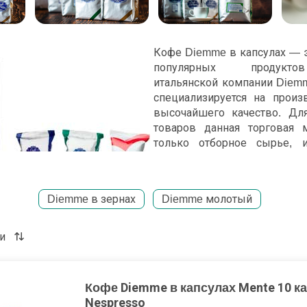
Кофе Diemme в капсулах — э
популярных продукто
итальянской компании Diemm
специализируется на произ
высочайшего качество. Дл
товаров данная торговая 
только отборное сырье,
капсулах не является искл
для него служат плоды ара
стых плантаций Кении, Колумбии, Коста-Рики, Танзании
Diemme в зернах
Diemme молотый
ительно вручную. Стоит отметить, что на заводы Diemme
 ягоды, прошедшие строгий контроль качества, то е
 зерна сразу же отсеиваются. Именно поэтому основой 
и
х служат самые лучшие плоды, так что его великолепный
 сомнений.
Кофе Diemme в капсулах Mente 10 к
одства кофе Диэм в капсулах протекает следующим
Nespresso