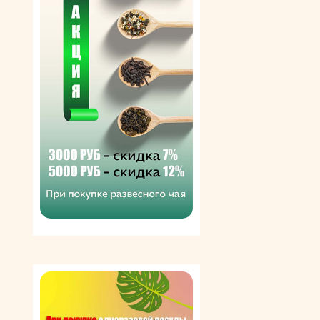
форму, заливают сверху выбранным соусом и
посыпают сыром. Получается очень вкусное и сытное
блюдо, которое уместно приготовить и в будни, и в
праздники. Макаронные изделия Cannelloni
выпускаются в целлофановых пачках и картонных
коробках разного веса — от 200 до 1000 г.