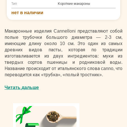
Тип
Короткие макароны
нет в наличии
Макаронные изделия Cannelloni представляют собой
полые трубочки большого диаметра — 2-3 см,
имеющие длину около 10 см. Это один из самых
древних видов пасты, которая по традиции
изготавливается из двух ингредиентов: муки из
твердых сортов пшеницы и родниковой воды.
Название происходит от итальянского слова canno, что
переводится как «трубка», «полый тростник».
Пасту Каннеллони чаще всего фаршируют, а затем
Читать дальше
тушат или запекают. Существует множество рецептов
этого блюда, считающегося одной из визитных
карточек национальной кухни Италии. В роли начинки
для макарон используются мясной и рыбный фарш,
измельченные овощи, сыр, морепродукты, птица,
зелень. Фаршированные Каннеллони укладывают в