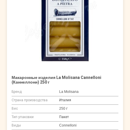
Макаронные изделия La Molisana Cannelloni
(Каннеллони) 250 г
Бренд
La Molisana
Страна производства
Италия
Вес
250 г
Тип упаковки
Пакет
Виды
Connelloni