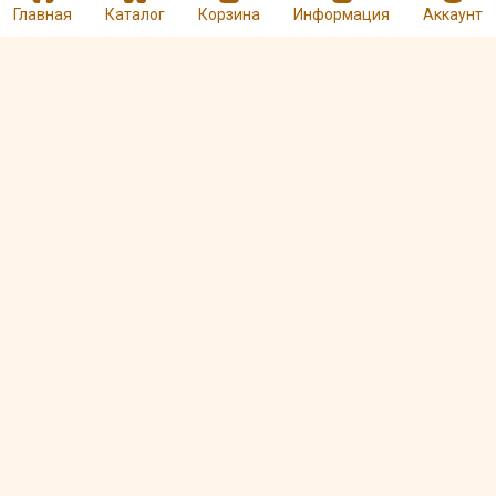
Главная
Каталог
Корзина
Информация
Аккаунт
Чай пуэр Белый
Чай пуэр Комковой
дикий шен
дикий 5 лет шу
Арт. 00001762
Арт. 00001750
480 ₽
580 ₽