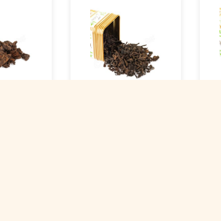
Ча
омковой
Чай пуэр Дикий шу
шу
 шу
кат. С
Арт
Арт. 00001698
389
240 ₽
3