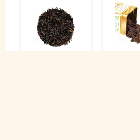
Чай пуэр Белый
Чай пуэр К
дикий шен
дикий 5 лет
Арт. 00001762
Арт. 00001750
480 ₽
580 ₽