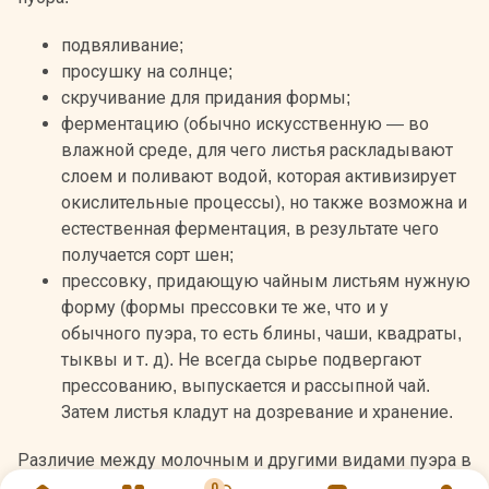
подвяливание;
просушку на солнце;
скручивание для придания формы;
ферментацию (обычно искусственную — во
влажной среде, для чего листья раскладывают
слоем и поливают водой, которая активизирует
окислительные процессы), но также возможна и
естественная ферментация, в результате чего
получается сорт шен;
прессовку, придающую чайным листьям нужную
форму (формы прессовки те же, что и у
обычного пуэра, то есть блины, чаши, квадраты,
тыквы и т. д). Не всегда сырье подвергают
прессованию, выпускается и рассыпной чай.
Затем листья кладут на дозревание и хранение.
Различие между молочным и другими видами пуэра в
том, что листья при просушке проходят искусственную
0