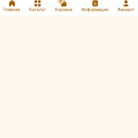
0
Главная
Каталог
Корзина
Информация
Аккаунт
Чай пуэр Белый
Чай пуэр Комковой
дикий шен
дикий 5 лет шу
Арт. 00001762
Арт. 00001750
480 ₽
580 ₽