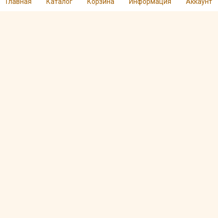
Главная
Каталог
Корзина
Информация
Аккаунт
Чай пуэр Белый
Чай пуэр Комковой
дикий шен
дикий 5 лет шу
Арт. 00001762
Арт. 00001750
480 ₽
580 ₽