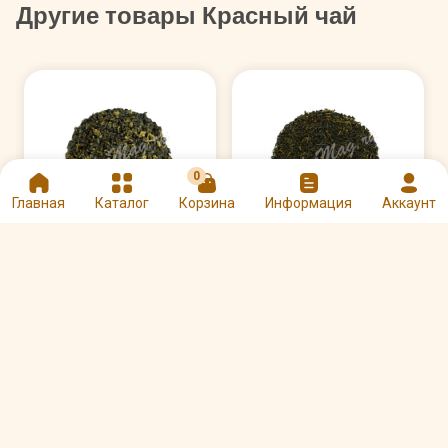
Другие товары Красный чай
0
Главная
Каталог
Корзина
Информация
Аккаунт
Красный чай Хун Би
Красный чай Кимун
Ло Красные спирали с
Первый сбор
золотым ворсом кат.B
Арт. 00001473
Арт. 00004278
520 ₽
470 ₽