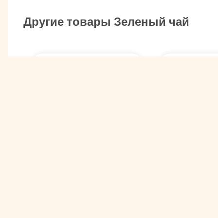
Другие товары Зеленый чай
Зеленый чай Хуа Лун
Зеленый ча
Чжу (Жасминовая
брусникой
жемчужина дракона)
Арт. 00003843
Арт. 00008524