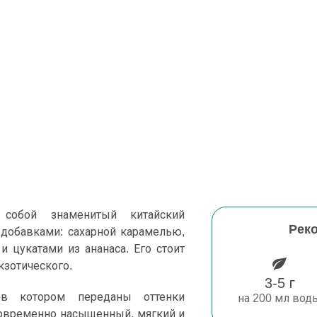
собой знаменитый китайский
Рек
 добавками: сахарной карамелью,
 цукатами из ананаса. Его стоит
экзотического.
3-5 г
 в котором переданы оттенки
на 200 мл вод
новременно насыщенный, мягкий и