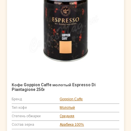
Кофе Goppion Caffe молотый Espresso Di
Piantagione 250г
Бренд
Goppion Caffe
Тип кофе
Молотый
Степень обжарки
Средняя
Состав зерна
Арабика 100%