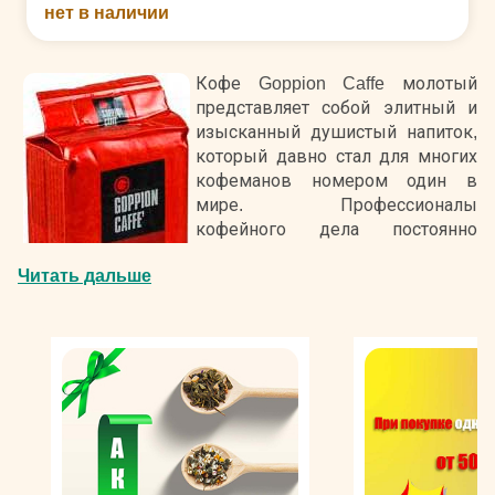
нет в наличии
Кофе Goppion Caffe молотый
представляет собой элитный и
изысканный душистый напиток,
который давно стал для многих
кофеманов номером один в
мире. Профессионалы
кофейного дела постоянно
совершенствуют свои
Читать дальше
утонченные бленды и позволяют
поклонникам пробовать новые
вкусы и ароматы душистого
кофе.
Данный продукт производится по
старинной итальянской технологии, которая
соблюдается с момента основания кофейной
компании. Сырье для молотого напитка поставляется с
элитных мировых плантаций Бразилии, Южной и