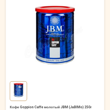
Кофе Goppion Caffe молотый JBM (JaBlMo) 250г