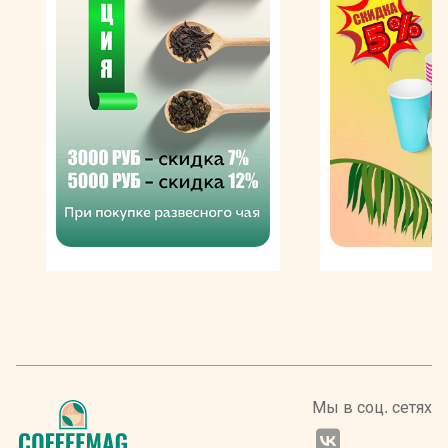
Центральной Америки, Индии. Зерна тщательно
отбирают, очищают, подвергают разной степени
обжарки и тонкому помолу. Весь процесс
производства кофе Гоппион Кафе молотого строго
контролируется владельцами итальянской марки.
Ассортимент бренда радует кофеманов широкой
линейкой разнообразных купажей, составляемых
настоящими профессионалами своего дела. Богатый
выбор представлен искусными блендами: JaBIMo,
Qualita Rossa Aroma Pregiato, Aroma & Profumo, Arabica
Blend, Aroma Italia, Espresso Italiano, Latta Storica.
Изысканные кофейные смеси состоят из
стопроцентной арабики топ-класса, которая делает
бодрящий напиток легким и мягким с цветочными и
шоколадными оттенками.
Кофе Goppion Caffe молотый
Мы в соц. сетях
обладает безукоризненным
ароматом, а в готовом виде -