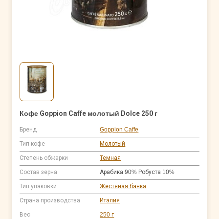
Кофе Goppion Caffe молотый Dolce 250 г
Бренд
Goppion Caffe
Тип кофе
Молотый
Степень обжарки
Темная
Состав зерна
Арабика 90% Робуста 10%
Тип упаковки
Жестяная банка
Страна производства
Италия
Вес
250 г