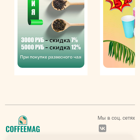
из ягод максимально бережно. Затем их просушивают
на солнце, сортируют и обжаривают, а после
измельчают.
Этот напиток можно готовить любым привычным для
Вас способом. Кофе Туркино молотый придется по
душе тем людям, которые ценят свое время, так как
для его заваривания не требуется долгая возня с
кофемолкой. Он имеет изысканный вкус,
наполненный тонами какао, острого перца и легкими
нотками табака. В его аромате сочетаются нежность и
насыщенность.
Стоит отметить, что специалисты
часто сравнивают кофе Turquino
молотый с элитными и редкими
сортами. Уникальные вкусовые и
Мы в соц. сетях
ароматические свойства этого
бодрящего напитка делают его
достойным самых высоких похвал. В