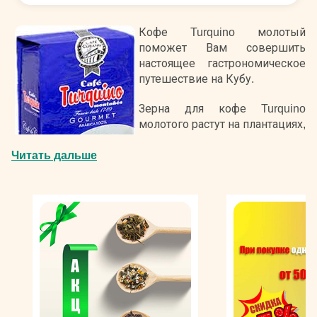
Кофе Turquino молотый
поможет Вам совершить
настоящее гастрономическое
путешествие на Кубу.
Зерна для кофе Turquino
молотого растут на плантациях,
которые разбиты на склонах
Читать дальше
одноименного пика из хребта
Сьерра-Маэстра. Местные
почвы и благоприятный
климат позволяют
выращивать качественный
урожай, не прибегая к
использованию химических удобрений. Кофе Туркино
молотый создают в соответствии со старинными
традициями производства напитка. Его по-прежнему
собирают вручную и избавляют от мякоти при помощи
промывания, ведь именно так можно извлечь зерна