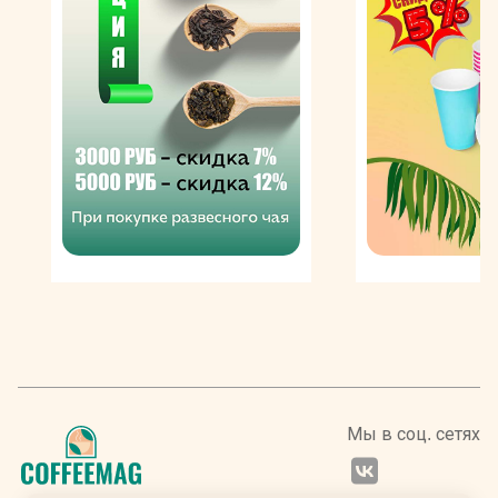
сертифицированных плантациях Кении, Эфиопии,
Никарагуа и других стран и изготавливается с
помощью уникальной технологии бережной обжарки,
в рамках которой каждый сорт обжаривается
отдельно в индивидуально подобранных для него
условиях. Затем зерна подвергают тщательному
помолу и фасуют в вакуумные многослойные пакеты
из воздухонепроницаемого материала, а затем в
красивые картонные коробки, содержащие всю
необходимую информацию о данном товаре. Такая
упаковка сохраняет характеристики кофе без
изменений на протяжении долгого периода.
Для
Мы в соц. сетях