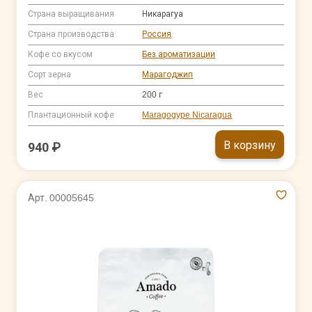
Страна выращивания
Никарагуа
Страна производства
Россия
Кофе со вкусом
Без ароматизации
Сорт зерна
Марагоджип
Вес
200 г
Плантационный кофе
Maragogype Nicaragua
В корзину
940 ₽
Арт. 00005645