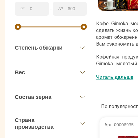
от
до
-
Кофе Gimoka мол
сделать жизнь к
аромат обжаренн
Вам сэкономить в
Степень обжарки
Кофейная продук
Gimoka молотый 
отборные зерна
Вес
профессиональног
Читать дальше
кофе Gimoka мол
готовить его и о
Состав зерна
Данная марка пр
По популярност
отличаются соотн
Он может быть м
Страна
особенность, к
Арт. 00006935
производства
заключается в по
сможете наслади