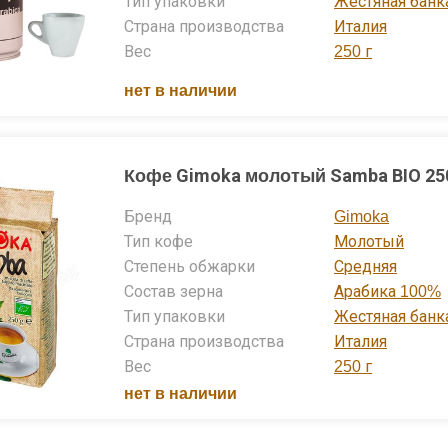
Тип упаковки
Жестяная банк
Страна производства
Италия
Вес
250 г
нет в наличии
Кофе Gimoka молотый Samba BIO 250
Бренд
Gimoka
Тип кофе
Молотый
Степень обжарки
Средняя
Состав зерна
Арабика 100%
Тип упаковки
Жестяная банк
Страна производства
Италия
Вес
250 г
нет в наличии