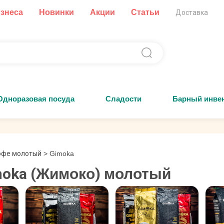
изнеса
Новинки
Акции
Статьи
Доставка
Одноразовая посуда
Сладости
Барный инве
офе молотый
>
Gimoka
moka (Жимоко) молотый