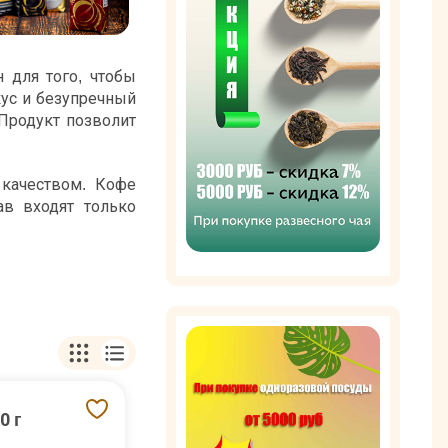
 для того, чтобы
ус и безупречный
Продукт позволит
 качеством. Кофе
ав входят только
нные при помощи
. По этой причине
ах. Однако можно
сти кофе Джимока
во вкусе напитка.
ким. Характерная
бных продуктов,
0 г
 Таким образом Вы