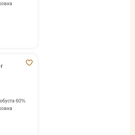
ковка
 г
обуста 60%
ковка