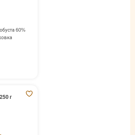
обуста 60%
ковка
250 г