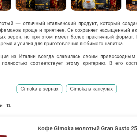
отый — отличный итальянский продукт, который создан
офеманов проще и приятнее. Он сохраняет насыщенный вк
ых зерен, но при этом имеет более практичный формат. 
ремя и усилия для приготовления любимого напитка.
ция из Италии всегда славилась своим превосходным
полностью соответствует этому критерию. В его сост
 арабики и робусты, обжаренные и бережно измельче
о оборудования. Степень помола у этого продукта средняя
отый лучше подходит для использования в кофемашин
Gimoka в зернах
Gimoka в капсулах
бычным способом в турке.
едлагает широкий ассортимент продукции. Разновидно
и
ошением арабики и робусты в составе. Отсюда и различия 
ягким и утонченным или же насыщенным, ярким, глубо
оторая отличает кофе Gimoka молотый от других подо
Кофе Gimoka молотый Gran Gusto 25
лном отсутствии неприятных оттенков горечи и кислоты.
ться чистым вкусом свежеобжаренных зерен.