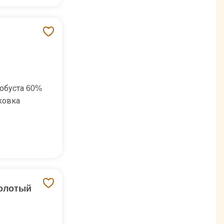
обуста 60%
ковка
молотый