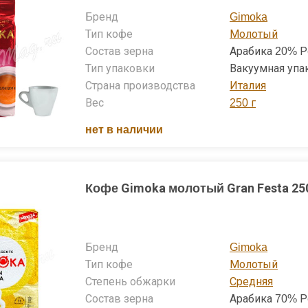
Бренд
Gimoka
надолго сохранить качество продукции, кофе Gimoka 
Тип кофе
Молотый
ичную упаковку. Это могут быть либо плотные пакеты
Состав зерна
Арабика 20% Р
таллические баночки. Такая упаковка не только огражд
Тип упаковки
Вакуумная упа
ркания, но и не допускает доступа губительных солнечн
Страна производства
Италия
ате содержимое пачки сохраняет все ароматические мас
Вес
250 г
нет в наличии
Кофе Gimoka молотый Gran Festa 250
Бренд
Gimoka
Тип кофе
Молотый
Степень обжарки
Средняя
Состав зерна
Арабика 70% Р