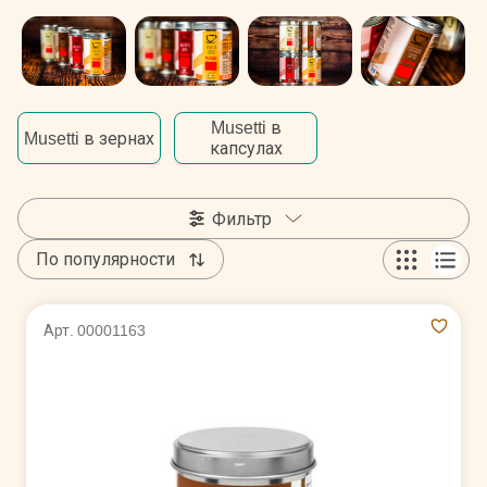
Musetti в
Musetti в зернах
капсулах
Фильтр
По популярности
Арт. 00001163