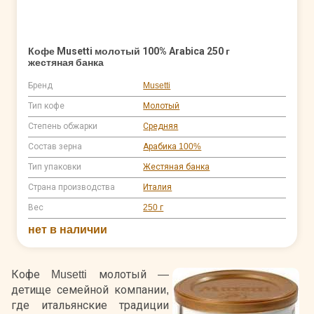
Кофе Musetti молотый 100% Arabica 250 г
жестяная банка
Бренд
Musetti
Тип кофе
Молотый
Степень обжарки
Средняя
Состав зерна
Арабика 100%
Тип упаковки
Жестяная банка
Страна производства
Италия
Вес
250 г
нет в наличии
Кофе Musetti молотый —
детище семейной компании,
где итальянские традиции