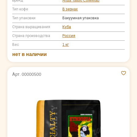
Бренд
Artua Tattoo Coffeelab
Тип кофе
В зернах
Тип упаковки
Вакуумная упаковка
Страна выращивания
Куба
Страна производства
Россия
Вес
1 кг
нет в наличии
Арт. 00000500