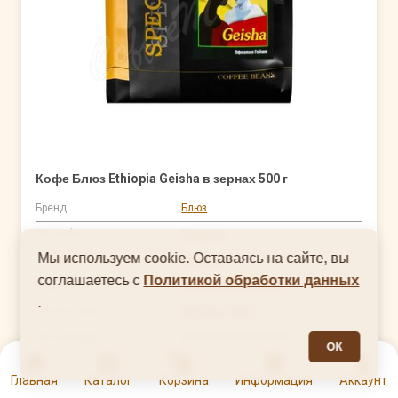
Кофе Блюз Ethiopia Geisha в зернах 500 г
Бренд
Блюз
Тип кофе
В зернах
Мы используем cookie. Оставаясь на сайте, вы
Степень обжарки
Светлая
соглашаетесь с
Политикой обработки данных
Виды кофе
Свежеобжаренный
.
Состав зерна
Арабика 100%
Тип упаковки
Вакуумная упаковка
ОК
0
Страна выращивания
Эфиопия
Главная
Каталог
Корзина
Информация
Аккаунт
Страна производства
Россия