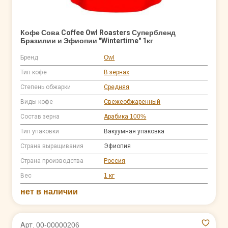
Кофе Сова Coffee Owl Roasters Супербленд
Бразилии и Эфиопии "Wintertime" 1кг
Бренд
Owl
Тип кофе
В зернах
Степень обжарки
Средняя
Виды кофе
Свежеобжаренный
Состав зерна
Арабика 100%
Тип упаковки
Вакуумная упаковка
Страна выращивания
Эфиопия
Страна производства
Россия
Вес
1 кг
нет в наличии
Арт. 00-00000206