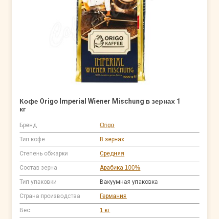
Кофе Origo Imperial Wiener Mischung в зернах 1
кг
Бренд
Origo
Тип кофе
В зернах
Степень обжарки
Средняя
Состав зерна
Арабика 100%
Тип упаковки
Вакуумная упаковка
Страна производства
Германия
Вес
1 кг