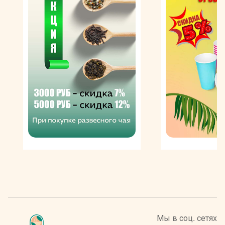
древних традиций производства напитка по-турецки.
Компания славится тем, что стала первопроходцем в
области обжарки и продажи в розницу отборных
кофейных зерен в Турции. Зеленый кофе поступает с
сертифицированных плантаций Колумбии, Эфиопии,
Бразилии, Коста-Рики и других стран. Все сырье
проходит предварительный отбор, прежде чем
попадает непосредственно на производство. Богатый
опыт помогает специалистам компании выбрать
только самые качественные кофейные зерна.
Обжарка проводится старинными методами, и в
результате твердые зеленые зерна приобретают
неповторимый аромат и приятно- темный
маслянистый цвет. В Турции принято измельчать
зерна сразу после обжарки, однако специально для
любителей эспрессо производитель создал линейку
кофе Мехмет Эфенди в зернах.
Когда-
Мы в соц. сетях
то