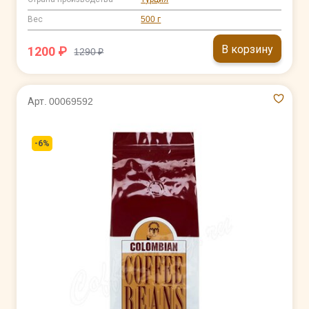
Вес
500 г
В корзину
1200 ₽
1290 ₽
Арт. 00069592
-6%