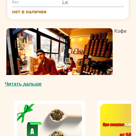
Вес
1 кг
нет в наличии
Кофе
Читать дальше
Mehmet Efendi в зернах – это уникальный турецкий
кофе, созданный специально для тех кофеманов,
которые предпочитают самостоятельно подбирать
помол зерен. Кофе производится старинной турецкой
компанией, в основе которой лежит соблюдение