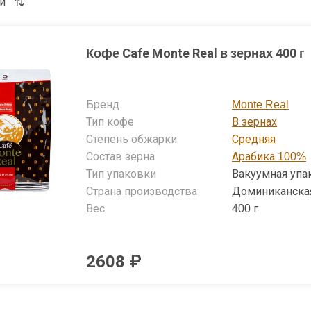
и
Кофе Cafe Monte Real в зернах 400 г
Бренд
Monte Real
Тип кофе
В зернах
Степень обжарки
Средняя
Состав зерна
Арабика 100%
Тип упаковки
Вакуумная упа
Страна производства
Доминиканска
Вес
400 г
2608 ₽