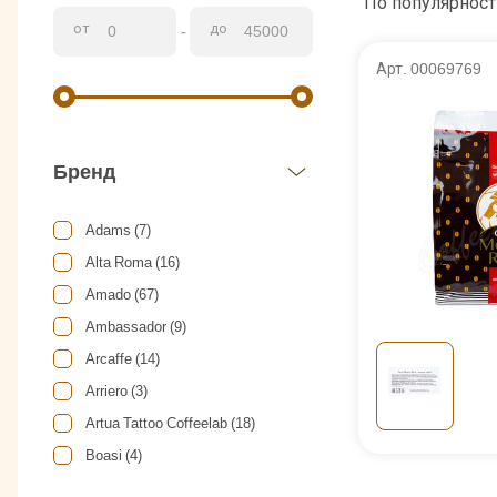
По популярност
от
до
-
Арт. 00069769
Бренд
Adams (7)
Alta Roma (16)
Amado (67)
Ambassador (9)
Arcaffe (14)
Arriero (3)
Artua Tattoo Coffeelab (18)
Boasi (4)
Bourbon (4)