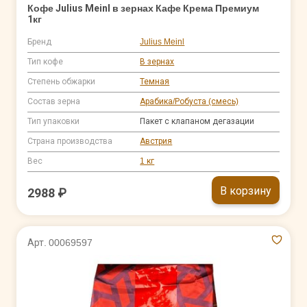
Кофе Julius Meinl в зернах Кафе Крема Премиум
1кг
Бренд
Julius Meinl
Тип кофе
В зернах
Степень обжарки
Темная
Состав зерна
Арабика/Робуста (смесь)
Тип упаковки
Пакет с клапаном дегазации
Страна производства
Австрия
Вес
1 кг
В корзину
2988 ₽
Арт. 00069597