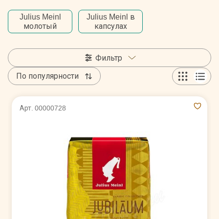
Julius Meinl
Julius Meinl в
молотый
капсулах
Фильтр
По популярности
Арт. 00000728