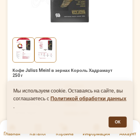
Кофе Julius Meinl в зернах Король Хадрамаут
250 г
Бренд
Julius Meinl
Мы используем cookie. Оставаясь на сайте, вы
Тип кофе
В зернах
соглашаетесь с
Политикой обработки данных
Степень обжарки
Темная
.
Состав зерна
Арабика 100%
Тип упаковки
Вакуумная упаковка
ОК
0
Страна производства
Австрия
Главная
Каталог
Корзина
Информация
Аккаунт
Вес
250 г