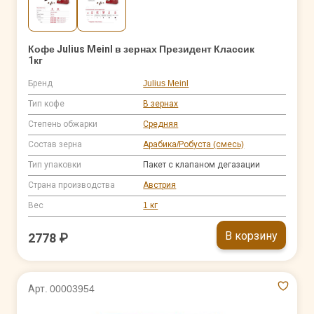
Кофе Julius Meinl в зернах Президент Классик
1кг
Бренд
Julius Meinl
Тип кофе
В зернах
Степень обжарки
Средняя
Состав зерна
Арабика/Робуста (смесь)
Тип упаковки
Пакет с клапаном дегазации
Страна производства
Австрия
Вес
1 кг
В корзину
2778 ₽
Арт. 00003954