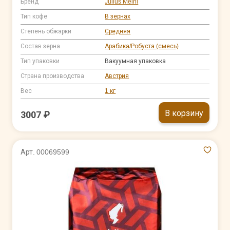
Бренд
Julius Meinl
Тип кофе
В зернах
Степень обжарки
Средняя
Состав зерна
Арабика/Робуста (смесь)
Тип упаковки
Вакуумная упаковка
Страна производства
Австрия
Вес
1 кг
В корзину
3007 ₽
Арт. 00069599