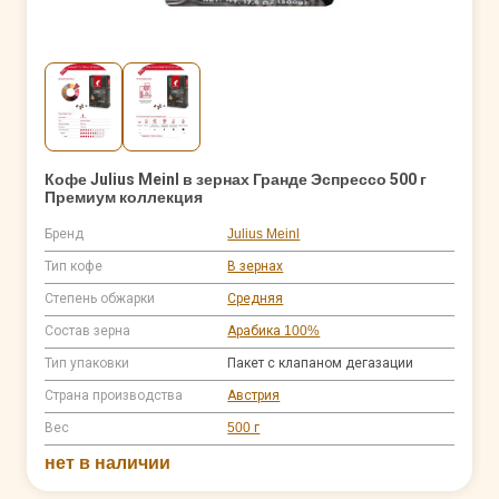
Кофе Julius Meinl в зернах Гранде Эспрессо 500 г
Премиум коллекция
Бренд
Julius Meinl
Тип кофе
В зернах
Степень обжарки
Средняя
Состав зерна
Арабика 100%
Тип упаковки
Пакет с клапаном дегазации
Страна производства
Австрия
Вес
500 г
нет в наличии