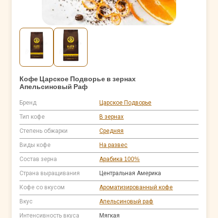
Кофе Царское Подворье в зернах
Апельсиновый Раф
Бренд
Царское Подворье
Тип кофе
В зернах
Степень обжарки
Средняя
Виды кофе
На развес
Состав зерна
Арабика 100%
Страна выращивания
Центральная Америка
Кофе со вкусом
Ароматизированный кофе
Вкус
Апельсиновый раф
Интенсивность вкуса
Мягкая