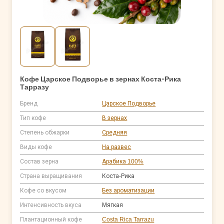
Кофе Царское Подворье в зернах Коста-Рика
Тарразу
Бренд
Царское Подворье
Тип кофе
В зернах
Степень обжарки
Средняя
Виды кофе
На развес
Состав зерна
Арабика 100%
Страна выращивания
Коста-Рика
Кофе со вкусом
Без ароматизации
Интенсивность вкуса
Мягкая
Плантационный кофе
Costa Rica Tarrazu