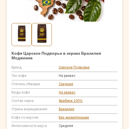
Кофе Царское Подворье в зернах Бразилия
Моджиана
Бренд
Царское Подворье
Тип кофе
На развес
Степень обжарки
Средняя
Виды кофе
На развес
Состав зерна
Арабика 100%
Страна выращивания
Бразилия
Кофе со вкусом
Без ароматизации
Интенсивность вкуса
Средняя