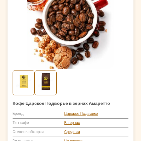
Кофе Царское Подворье в зернах Амаретто
Бренд
Царское Подворье
Тип кофе
В зернах
Степень обжарки
Средняя
Виды кофе
На развес