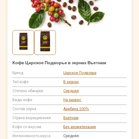
Кофе Царское Подворье в зернах Вьетнам
Бренд
Царское Подворье
Тип кофе
В зернах
Степень обжарки
Средняя
Виды кофе
На развес
Состав зерна
Арабика 100%
Страна выращивания
Вьетнам
Кофе со вкусом
Без ароматизации
Интенсивность вкуса
Средняя