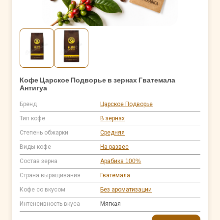
Кофе Царское Подворье в зернах Гватемала
Антигуа
Бренд
Царское Подворье
Тип кофе
В зернах
Степень обжарки
Средняя
Виды кофе
На развес
Состав зерна
Арабика 100%
Страна выращивания
Гватемала
Кофе со вкусом
Без ароматизации
Интенсивность вкуса
Мягкая