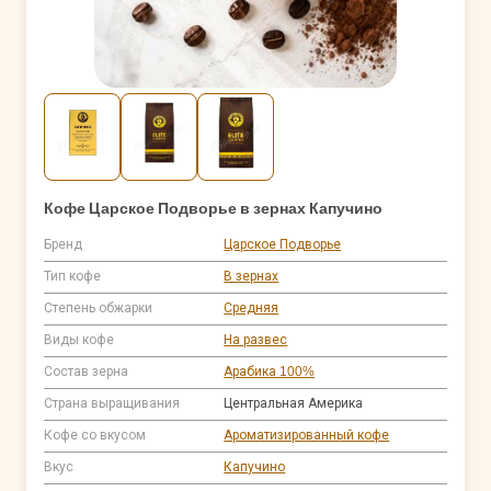
Кофе Царское Подворье в зернах Капучино
Бренд
Царское Подворье
Тип кофе
В зернах
Степень обжарки
Средняя
Виды кофе
На развес
Состав зерна
Арабика 100%
Страна выращивания
Центральная Америка
Кофе со вкусом
Ароматизированный кофе
Вкус
Капучино