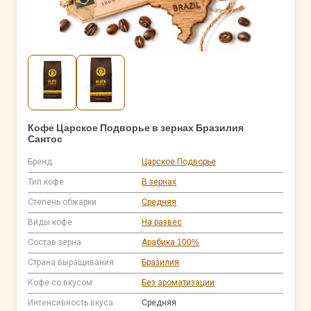
Кофе Царское Подворье в зернах Бразилия
Сантос
Бренд
Царское Подворье
Тип кофе
В зернах
Степень обжарки
Средняя
Виды кофе
На развес
Состав зерна
Арабика 100%
Страна выращивания
Бразилия
Кофе со вкусом
Без ароматизации
Интенсивность вкуса
Средняя