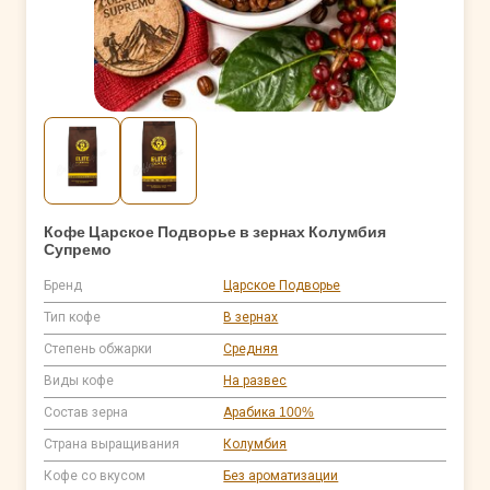
Кофе Царское Подворье в зернах Колумбия
Супремо
Бренд
Царское Подворье
Тип кофе
В зернах
Степень обжарки
Средняя
Виды кофе
На развес
Состав зерна
Арабика 100%
Страна выращивания
Колумбия
Кофе со вкусом
Без ароматизации