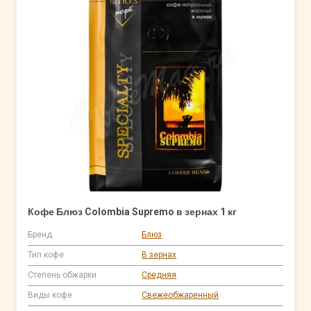
Кофе Блюз Colombia Supremo в зернах 1 кг
Бренд
Блюз
Тип кофе
В зернах
Степень обжарки
Средняя
Виды кофе
Свежеобжаренный