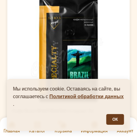
Мы используем cookie. Оставаясь на сайте, вы
соглашаетесь с
Политикой обработки данных
.
Кофе Блюз Brazil Bourbon в зернах 1кг
ОК
Бренд
Блюз
0
Тип кофе
В зернах
Главная
Каталог
Корзина
Информация
Аккаунт