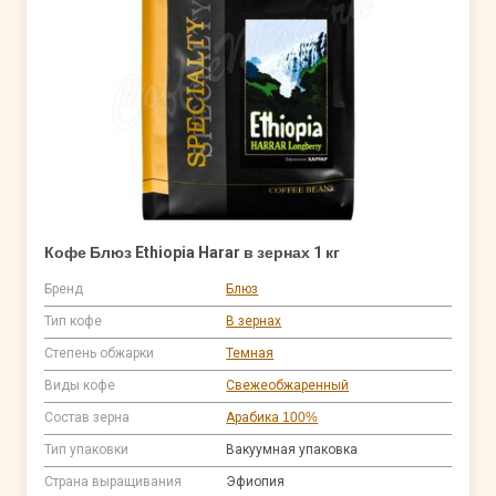
Кофе Блюз Ethiopia Harar в зернах 1 кг
Бренд
Блюз
Тип кофе
В зернах
Степень обжарки
Темная
Виды кофе
Свежеобжаренный
Состав зерна
Арабика 100%
Тип упаковки
Вакуумная упаковка
Страна выращивания
Эфиопия