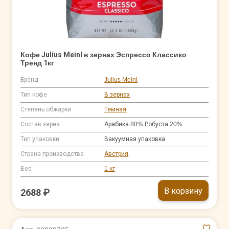
Кофе Julius Meinl в зернах Эспрессо Классико
Тренд 1кг
Бренд
Julius Meinl
Тип кофе
В зернах
Степень обжарки
Темная
Состав зерна
Арабика 80% Робуста 20%
Тип упаковки
Вакуумная упаковка
Страна производства
Австрия
Вес
1 кг
В корзину
2688 ₽