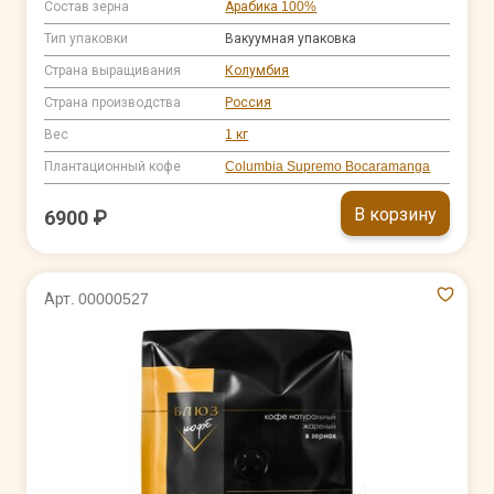
Состав зерна
Арабика 100%
Тип упаковки
Вакуумная упаковка
Страна выращивания
Колумбия
Страна производства
Россия
Вес
1 кг
Плантационный кофе
Columbia Supremo Bocaramanga
В корзину
6900 ₽
Арт. 00000527