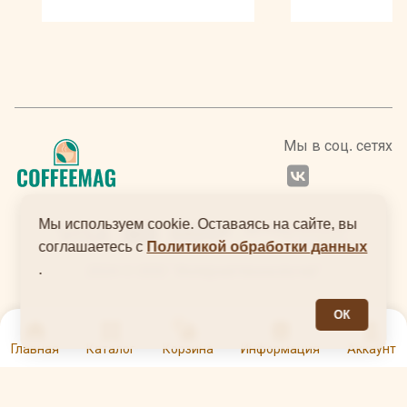
расфасовывается в непроницаемые вакуумные
пакеты сохраняя таким образом все богатство
вкусоаромата. Зерновой кофе Adams, по
рекомендации производителя, допустимо готовить с
помощью джезвы, профессиональных, капельных и
гейзерных кофеварок.
Мы в соц. сетях
Мы используем cookie. Оставаясь на сайте, вы
соглашаетесь с
Политикой обработки данных
.
2024 © ООО "Интернеттехнологии"
ОК
0
Главная
Каталог
Корзина
Информация
Аккаунт