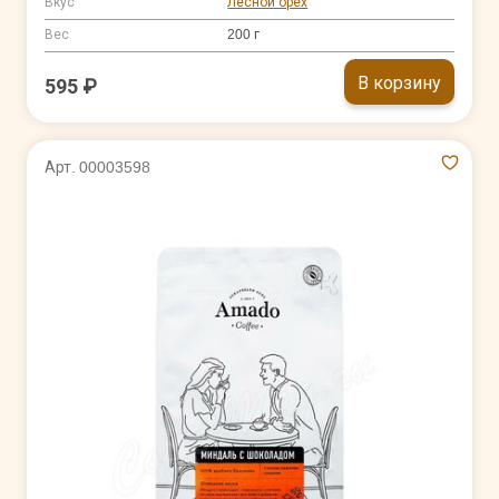
Вкус
Лесной орех
Вес
200 г
В корзину
595 ₽
Арт. 00003598