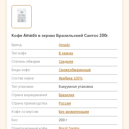
Кофе Amado в зернах Бразильский Сантос 200г
Бренд
Amado
Тип кофе
В зернах
Степень обжарки
Средняя
Виды кофе
Свежеобжаренный
Состав зерна
Арабика 100%
Тип упаковки
Вакуумная упаковка
Страна выращивания
Бразилия
Страна производства
Россия
Кофе со вкусом
Без ароматизации
Вес
200 г
Плантационный кофе
Brazil Santos