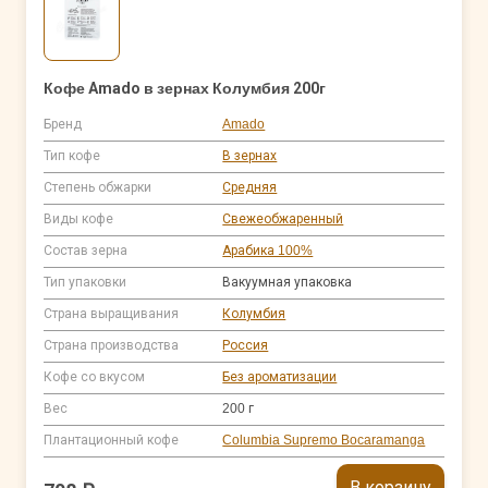
Кофе Amado в зернах Колумбия 200г
Бренд
Amado
Тип кофе
В зернах
Степень обжарки
Средняя
Виды кофе
Свежеобжаренный
Состав зерна
Арабика 100%
Тип упаковки
Вакуумная упаковка
Страна выращивания
Колумбия
Страна производства
Россия
Кофе со вкусом
Без ароматизации
Вес
200 г
Плантационный кофе
Columbia Supremo Bocaramanga
В корзину