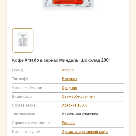
Кофе Amado в зернах Миндаль-Шоколад 200г
Бренд
Amado
Тип кофе
В зернах
Степень обжарки
Средняя
Виды кофе
Свежеобжаренный
Состав зерна
Арабика 100%
Тип упаковки
Вакуумная упаковка
Страна производства
Россия
Кофе со вкусом
Ароматизированный кофе